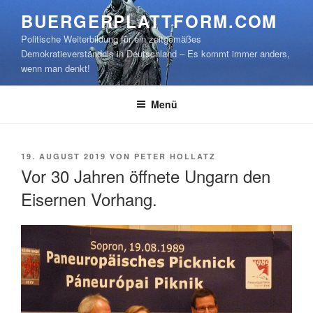
Zum
BUERGERPLATTFORM.COM
Inhalt
Politische Weiterbildung für ein zeitgemäßes
springen
Demokratieverständnis in Deutschland – Es kommt immer anders,
wenn man denkt!
Menü
VERÖFFENTLICHT
19. AUGUST 2019
VON
PETER HOLLATZ
AM
Vor 30 Jahren öffnete Ungarn den
Eisernen Vorhang.