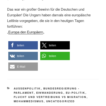
Das war ein großer Gewinn für die Deutschen und
Europäer! Die Ungarn haben damals eine europäische
Leitlinie vorgegeben, die sie in den heutigen Tagen
fortführen:
„
Europa den Europäern
„
teilen
teilen
teilen
teilen
E-Mail
KATEGORIEN
AUSSENPOLITIK
,
BUNDESREGIERUNG -
PARLAMENT
,
EINWANDERUNG
,
EU-POLITIK
,
FLUCHT UND VERTREIBUNG VS MIGRATION
,
MOHAMMEDISMUS
,
UNCATEGORIZED