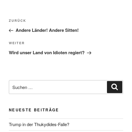
Beitragsnavigation
Vorheriger
ZURÜCK
Beitrag
Andere Länder! Andere Sitten!
Nächster
WEITER
Beitrag
Wird unser Land von Idioten regiert?
Suche
Suche
nach:
NEUESTE BEITRÄGE
Trump in der Thukydides-Falle?