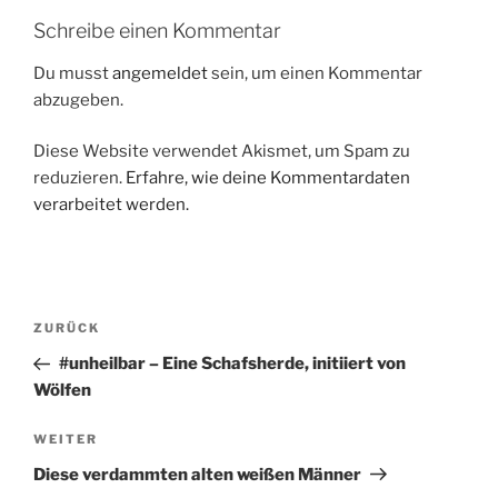
Schreibe einen Kommentar
Du musst
angemeldet
sein, um einen Kommentar
abzugeben.
Diese Website verwendet Akismet, um Spam zu
reduzieren.
Erfahre, wie deine Kommentardaten
verarbeitet werden.
Beitragsnavigation
Vorheriger
ZURÜCK
Beitrag
#unheilbar – Eine Schafsherde, initiiert von
Wölfen
Nächster
WEITER
Beitrag
Diese verdammten alten weißen Männer