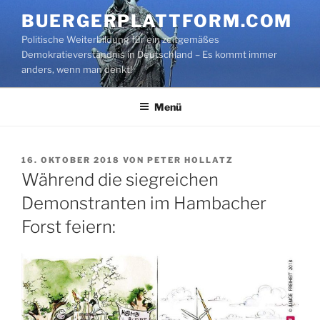
Zum
BUERGERPLATTFORM.COM
Inhalt
Politische Weiterbildung für ein zeitgemäßes
springen
Demokratieverständnis in Deutschland – Es kommt immer
anders, wenn man denkt!
Menü
VERÖFFENTLICHT
16. OKTOBER 2018
VON
PETER HOLLATZ
AM
Während die siegreichen
Demonstranten im Hambacher
Forst feiern: