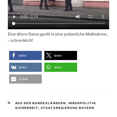
Eine ältere Dame gerät in eine polizeiliche Maßnahme,
– schrecklich!
teilen
teilen
teilen
teilen
E-Mail
KATEGORIEN
AUS DEN BUNDESLÄNDERN
,
INNENPOLITIK
SICHERHEIT
,
STAATSREGIERUNG BAYERN