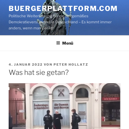
Zum
BUERGERPLATTFORM.COM
Inhalt
Politische Weiterbildung für ein zeitgemäßes
springen
Demokratieverständnis in Deutschland – Es kommt immer
anders, wenn man denkt!
Menü
VERÖFFENTLICHT
4. JANUAR 2022
VON
PETER HOLLATZ
AM
Was hat sie getan?