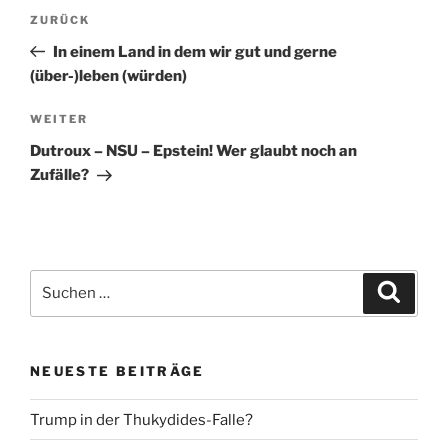
Beitragsnavigation
Vorheriger
ZURÜCK
Beitrag
In einem Land in dem wir gut und gerne
(über-)leben (würden)
Nächster
WEITER
Beitrag
Dutroux – NSU – Epstein! Wer glaubt noch an
Zufälle?
Suche
Suche
nach:
NEUESTE BEITRÄGE
Trump in der Thukydides-Falle?