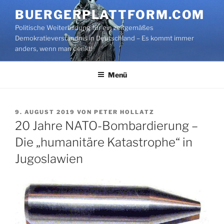
Zum
BUERGERPLATTFORM.COM
Inhalt
Politische Weiterbildung für ein zeitgemäßes
springen
Demokratieverständnis in Deutschland – Es kommt immer
anders, wenn man denkt!
Menü
VERÖFFENTLICHT
9. AUGUST 2019
VON
PETER HOLLATZ
AM
20 Jahre NATO-Bombardierung –
Die „humanitäre Katastrophe“ in
Jugoslawien