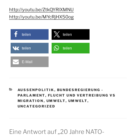
http://youtu.be/ZtkQYRlXMNU
http://youtu.be/MYcRjHX50og
teilen
teilen
teilen
teilen
E-Mail
KATEGORIEN
AUSSENPOLITIK
,
BUNDESREGIERUNG -
PARLAMENT
,
FLUCHT UND VERTREIBUNG VS
MIGRATION
,
UMWELT
,
UMWELT
,
UNCATEGORIZED
Eine Antwort auf „20 Jahre NATO-