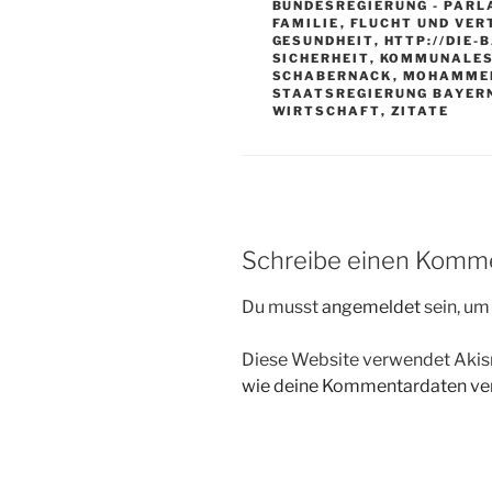
BUNDESREGIERUNG - PAR
FAMILIE
,
FLUCHT UND VER
GESUNDHEIT
,
HTTP://DIE-
SICHERHEIT
,
KOMMUNALE
SCHABERNACK
,
MOHAMME
STAATSREGIERUNG BAYER
WIRTSCHAFT
,
ZITATE
Schreibe einen Komm
Du musst
angemeldet
sein, u
Diese Website verwendet Akis
wie deine Kommentardaten ver