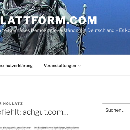
LATTFORM.COM
ein zeitgemäßes Demokratieverständnis in Deutschland – Es
nschutzerklärung
Veranstaltungen
R HOLLATZ
Suche
fiehlt: achgut.com…
nach: