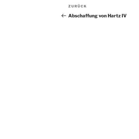
Beitragsnavigation
Vorheriger
ZURÜCK
Beitrag
Abschaffung von Hartz IV