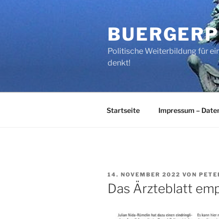
Zum
Inhalt
BUERGERP
springen
Politische Weiterbildung für 
denkt!
Startseite
Impressum – Date
VERÖFFENTLICHT
14. NOVEMBER 2022
VON
PETE
AM
Das Ärzteblatt emp