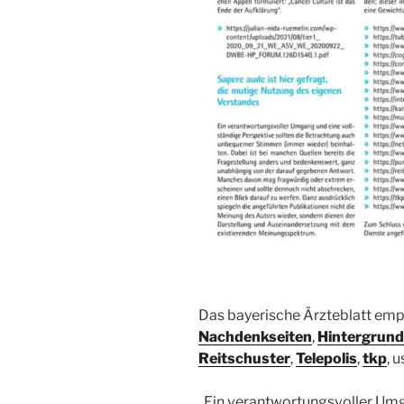
Das bayerische Ärzteblatt empf
Nachdenkseiten
,
Hintergrund
Reitschuster
,
Telepolis
,
tkp
, 
„Ein verantwortungsvoller Umg