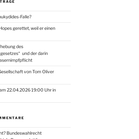
ITRÄGE
hukydides-Falle?
pes gerettet, weil er einen
ufhebung des
gesetzes“ und der darin
asernimpfpflicht
esellschaft von Tom Oliver
am 22.04.2026 19:00 Uhr in
MMENTARE
ht? Bundeswahlrecht