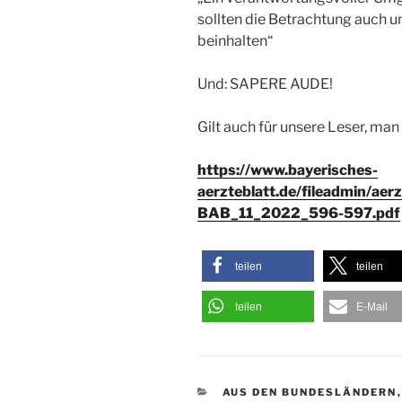
sollten die Betrachtung auch
beinhalten“
Und: SAPERE AUDE!
Gilt auch für unsere Leser, man
https://www.bayerisches-
aerzteblatt.de/fileadmin/aer
BAB_11_2022_596-597.pdf
teilen
teilen
teilen
E-Mail
KATEGORIEN
AUS DEN BUNDESLÄNDERN