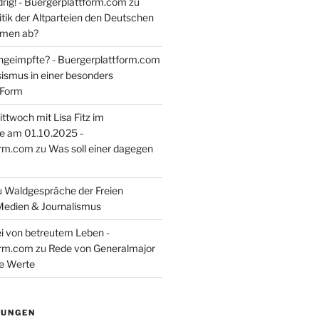
rig! - Buergerplattform.com
zu
itik der Altparteien den Deutschen
tmen ab?
ngeimpfte? - Buergerplattform.com
sismus in einer besonders
 Form
ttwoch mit Lisa Fitz im
e am 01.10.2025 -
orm.com
zu
Was soll einer dagegen
u
Waldgespräche der Freien
Medien & Journalismus
i von betreutem Leben -
orm.com
zu
Rede von Generalmajor
he Werte
TUNGEN