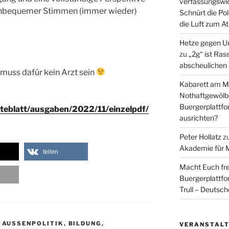
verfassungswid
 unbequemer Stimmen (immer wieder)
Schnürt die Pol
die Luft zum A
Hetze gegen U
zu
„2g“ ist Ras
abscheulichen
 muss dafür kein Arzt sein
Kabarett am Mi
Nothaftgewölb
Buergerplattf
zteblatt/ausgaben/2022/11/einzelpdf/
ausrichten?
Peter Hollatz
z
Akademie für 
teilen
Macht Euch fre
Buergerplattf
Trull – Deutsc
,
AUSSENPOLITIK
,
BILDUNG
,
VERANSTAL