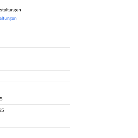
staltungen
taltungen
5
25