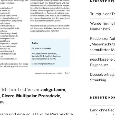
NEUESTE BE
Trump in der T
Wurde Timmy Ho
Namen hat?
Petition zur A
„Masernschutz
formulierten M
geschlossene G
Regenauer
Doppelvortrag 
Straubing
iehlt u.a. Lektüre von
achgut.com
,
,
Cicero
,
Multipolar
,
Preradovic
,
NEUESTE KO
usw…
Land ohne Rec
ang und eine vollständige Perspektive