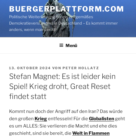
Zum
BUERGERPLATTFORM.COM
Inhalt
Politische Weiterbildung für ein zeitgemäßes
springen
Demokratieverständnis in Deutschland – Es kommt immer
anders, wenn man denkt!
Menü
VERÖFFENTLICHT
13. OKTOBER 2024
VON
PETER HOLLATZ
AM
Stefan Magnet: Es ist leider kein
Spiel! Krieg droht, Great Reset
findet statt
Kommt nun doch der Angriff auf den Iran? Das würde
den großen
Krieg
entfesseln! Für die
Globalisten
geht
es um ALLES: Sie verlieren die Macht und ehe dies
geschieht, sind sie bereit, die
Welt in Flammen