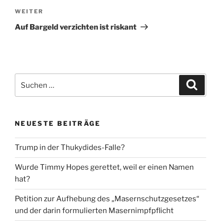
Nächster
WEITER
Beitrag
Auf Bargeld verzichten ist riskant
Suche
Suche
nach:
NEUESTE BEITRÄGE
Trump in der Thukydides-Falle?
Wurde Timmy Hopes gerettet, weil er einen Namen
hat?
Petition zur Aufhebung des „Masernschutzgesetzes“
und der darin formulierten Masernimpfpflicht