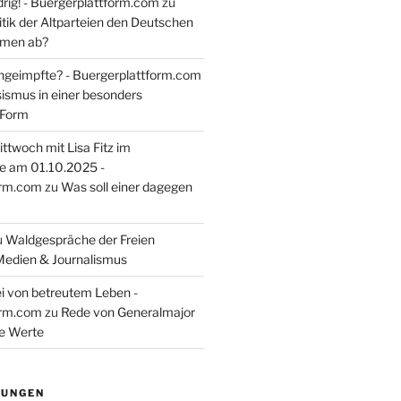
rig! - Buergerplattform.com
zu
itik der Altparteien den Deutschen
tmen ab?
ngeimpfte? - Buergerplattform.com
sismus in einer besonders
 Form
ttwoch mit Lisa Fitz im
e am 01.10.2025 -
orm.com
zu
Was soll einer dagegen
u
Waldgespräche der Freien
Medien & Journalismus
i von betreutem Leben -
orm.com
zu
Rede von Generalmajor
he Werte
TUNGEN