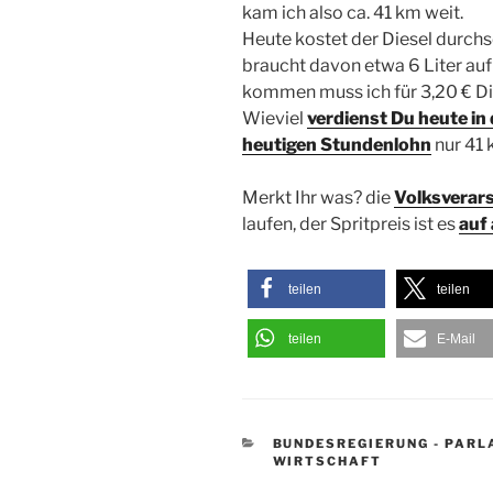
kam ich also ca. 41 km weit.
Heute kostet der Diesel durchs
braucht davon etwa 6 Liter au
kommen muss ich für 3,20 € Di
Wieviel
verdienst Du heute in
heutigen Stundenlohn
nur 41
Merkt Ihr was? die
Volksverar
laufen, der Spritpreis ist es
auf 
teilen
teilen
teilen
E-Mail
KATEGORIEN
BUNDESREGIERUNG - PAR
WIRTSCHAFT