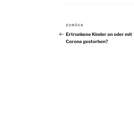
Beitragsnavigation
Vorheriger
ZURÜCK
Beitrag
Ertrunkene Kinder an oder mit
Corona gestorben?