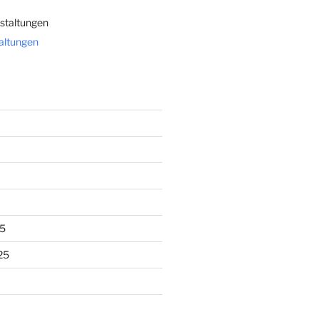
staltungen
taltungen
5
25