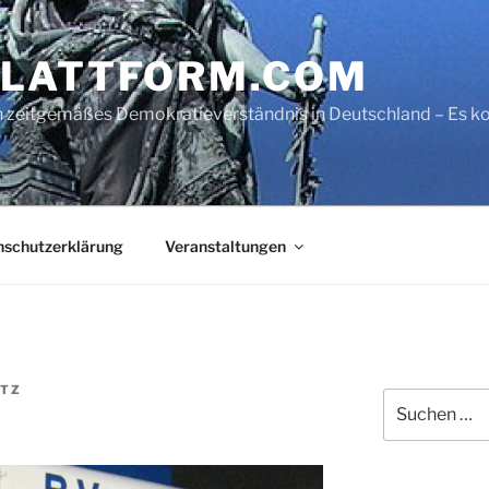
LATTFORM.COM
ein zeitgemäßes Demokratieverständnis in Deutschland – Es
nschutzerklärung
Veranstaltungen
ATZ
Suche
nach: