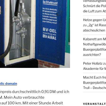
verfassungswid
Schnürt die Pol
die Luft zum A
Hetze gegen U
zu
„2g“ ist Ras
abscheulichen
Kabarett am Mi
Nothaftgewölb
Buergerplattf
ausrichten?
Peter Hollatz
z
Akademie für 
Macht Euch fre
Buergerplattf
lic domain
Trull – Deutsc
npreis durchschnittlich 0,91 DM und ich
DM. Mein Auto verbrauchte
n auf 100 km. Mit einer Stunde Arbeit
VERANSTAL