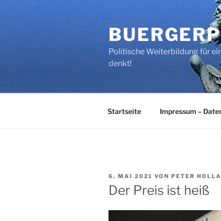
Zum
Inhalt
BUERGERP
springen
Politische Weiterbildung für 
denkt!
Startseite
Impressum – Date
VERÖFFENTLICHT
6. MAI 2021
VON
PETER HOLL
AM
Der Preis ist heiß