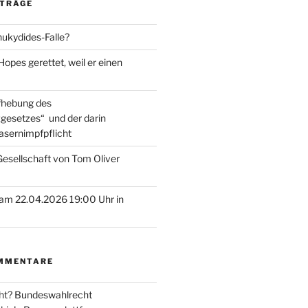
ITRÄGE
hukydides-Falle?
pes gerettet, weil er einen
ufhebung des
gesetzes“ und der darin
asernimpfpflicht
esellschaft von Tom Oliver
am 22.04.2026 19:00 Uhr in
MMENTARE
ht? Bundeswahlrecht