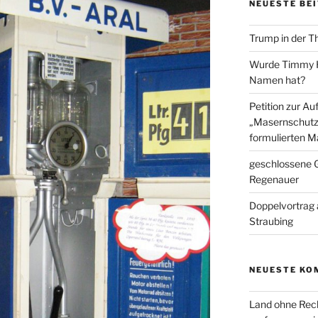
NEUESTE BE
Trump in der T
Wurde Timmy Ho
Namen hat?
Petition zur A
„Masernschutz
formulierten M
geschlossene G
Regenauer
Doppelvortrag 
Straubing
NEUESTE KO
Land ohne Rec