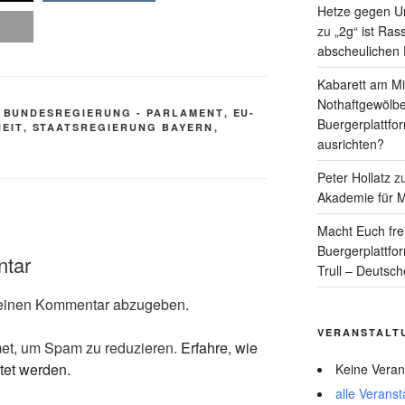
Hetze gegen Un
zu
„2g“ ist Ras
abscheulichen
Kabarett am Mit
Nothaftgewölbe
,
BUNDESREGIERUNG - PARLAMENT
,
EU-
Buergerplattfo
EIT
,
STAATSREGIERUNG BAYERN
,
ausrichten?
Peter Hollatz
z
Akademie für M
Macht Euch fre
Buergerplattfo
ntar
Trull – Deutsc
einen Kommentar abzugeben.
VERANSTALT
et, um Spam zu reduzieren.
Erfahre, wie
tet werden.
Keine Veran
alle Veranst