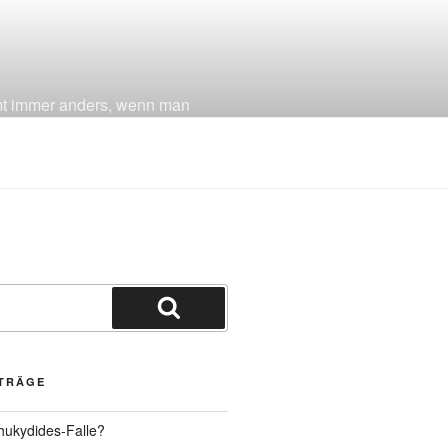
mmt immer anders, wenn man
Suchen
ITRÄGE
hukydides-Falle?