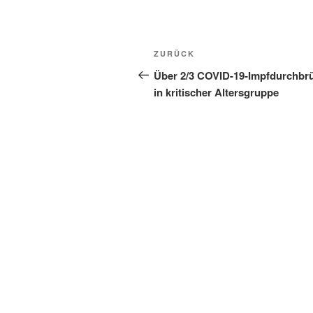
Beitragsnavigation
Vorheriger
ZURÜCK
Beitrag
Über 2/3 COVID-19-Impfdurchbr
in kritischer Altersgruppe