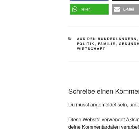
teilen
E-Mail
KATEGORIEN
AUS DEN BUNDESLÄNDERN
POLITIK
,
FAMILIE
,
GESUNDH
WIRTSCHAFT
Schreibe einen Komme
Du musst
angemeldet
sein, um 
Diese Website verwendet Akism
deine Kommentardaten verarbei