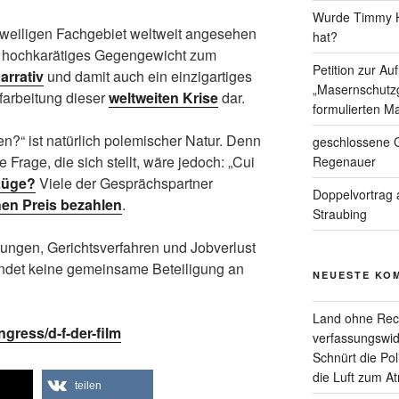
Wurde Timmy Ho
jeweiligen Fachgebiet weltweit angesehen
hat?
ein hochkarätiges Gegengewicht zum
Petition zur A
arrativ
und damit auch ein einzigartiges
„Masernschutzg
farbeitung dieser
weltweiten Krise
dar.
formulierten Ma
en?“ ist natürlich polemischer Natur. Denn
geschlossene G
e Frage, die sich stellt, wäre jedoch: „Cui
Regenauer
 Lüge?
Viele der Gesprächspartner
Doppelvortrag 
en Preis bezahlen
.
Straubing
ngen, Gerichtsverfahren und Jobverlust
bindet keine gemeinsame Beteiligung an
NEUESTE KO
Land ohne Rec
gress/d-f-der-film
verfassungswid
Schnürt die Pol
die Luft zum A
teilen