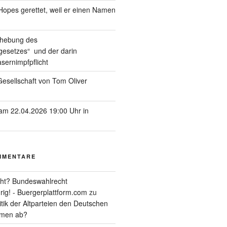
pes gerettet, weil er einen Namen
ufhebung des
esetzes“ und der darin
sernimpfpflicht
esellschaft von Tom Oliver
am 22.04.2026 19:00 Uhr in
MMENTARE
ht? Bundeswahlrecht
rig! - Buergerplattform.com
zu
itik der Altparteien den Deutschen
tmen ab?