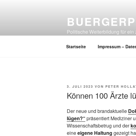
Zum
Inhalt
BUERGERP
springen
Politische Weiterbildung für e
denkt!
Startseite
Impressum – Date
VERÖFFENTLICHT
3. JULI 2023
VON
PETER HOLLA
AM
Können 100 Ärzte l
Der neue und brandaktuelle
Do
lügen?“
präsentiert Mediziner 
Wissenschaftsbetrug und der
ko
eine
eigene Haltung
gezeigt ha