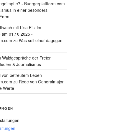
geimpfte? - Buergerplattform.com
sismus in einer besonders
 Form
twoch mit Lisa Fitz im
 am 01.10.2025 -
rm.com
zu
Was soll einer dagegen
u
Waldgespräche der Freien
edien & Journalismus
i von betreutem Leben -
rm.com
zu
Rede von Generalmajor
he Werte
UNGEN
staltungen
altungen