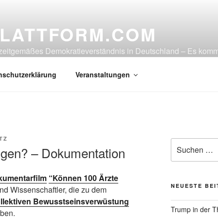
LATTFORM.COM
in zeitgemäßes Demokratieverständnis in Deutschland – Es ko
nschutzerklärung
Veranstaltungen
TZ
Suche
ügen? – Dokumentation
nach:
kumentarfilm
“Können 100 Ärzte
NEUESTE BE
und Wissenschaftler, die zu dem
llektiven Bewusstseinsverwüstung
Trump in der T
ben.