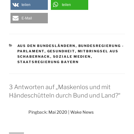
teilen
teilen
E-Mail
KATEGORIEN
AUS DEN BUNDESLÄNDERN
,
BUNDESREGIERUNG -
PARLAMENT
,
GESUNDHEIT
,
MITBRINGSEL AUS
SCHABERNACK
,
SOZIALE MEDIEN
,
STAATSREGIERUNG BAYERN
3 Antworten auf „Maskenlos und mit
Händeschütteln durch Bund und Land?“
Pingback:
Mai 2020 | Wake News