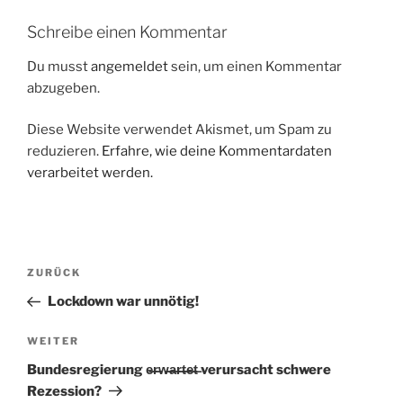
Schreibe einen Kommentar
Du musst
angemeldet
sein, um einen Kommentar
abzugeben.
Diese Website verwendet Akismet, um Spam zu
reduzieren.
Erfahre, wie deine Kommentardaten
verarbeitet werden.
Beitragsnavigation
Vorheriger
ZURÜCK
Beitrag
Lockdown war unnötig!
Nächster
WEITER
Beitrag
Bundesregierung e̶̶r̶̶w̶̶a̶̶r̶̶t̶̶e̶̶t̶ verursacht schwere
Rezession?