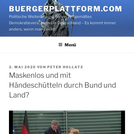
Zum
BUERGERPLATTFORM.COM
Inhalt
Politische Weiterbildung für ein zeitgemäßes
springen
Demokratieverständnis in Deutschland – Es kommt immer
anders, wenn man denkt!
Menü
VERÖFFENTLICHT
2. MAI 2020
VON
PETER HOLLATZ
AM
Maskenlos und mit
Händeschütteln durch Bund und
Land?