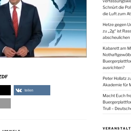
verfassungswid
Schnürt die Pol
die Luft zum A
Hetze gegen U
zu
„2g“ ist Ras
abscheulichen
Kabarett am Mi
Nothaftgewölb
Buergerplattf
ausrichten?
 ZDF
Peter Hollatz
z
Akademie für 
teilen
Macht Euch fre
Buergerplattf
Trull – Deutsc
VERANSTAL