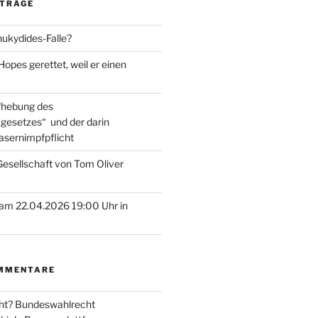
ITRÄGE
hukydides-Falle?
pes gerettet, weil er einen
ufhebung des
gesetzes“ und der darin
asernimpfpflicht
esellschaft von Tom Oliver
am 22.04.2026 19:00 Uhr in
MMENTARE
ht? Bundeswahlrecht