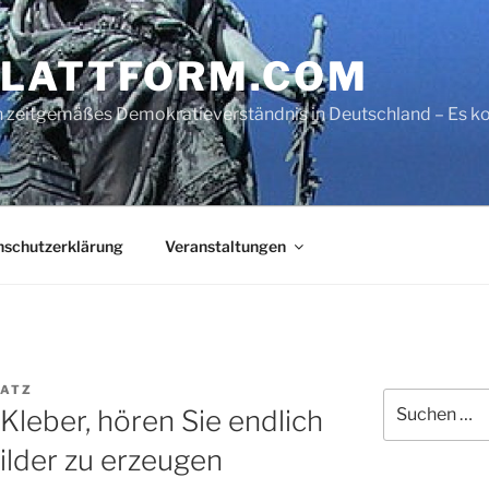
LATTFORM.COM
ein zeitgemäßes Demokratieverständnis in Deutschland – Es
nschutzerklärung
Veranstaltungen
LATZ
Suche
 Kleber, hören Sie endlich
nach:
Bilder zu erzeugen