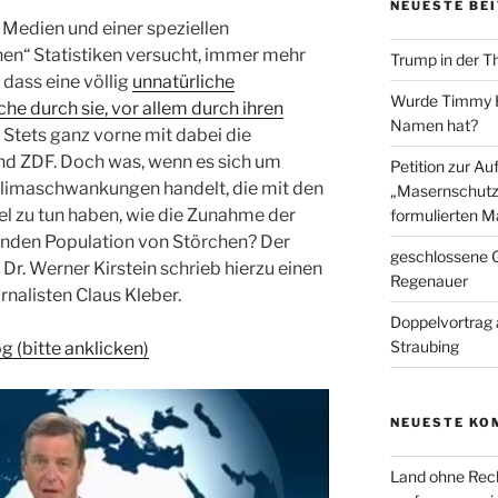
NEUESTE BE
, Medien und einer speziellen
nen“ Statistiken versucht, immer mehr
Trump in der T
dass eine völlig
unnatürliche
Wurde Timmy Ho
che durch sie, vor allem durch ihren
Namen hat?
. Stets ganz vorne mit dabei die
d ZDF. Doch was, wenn es sich um
Petition zur A
Klimaschwankungen handelt, die mit den
„Masernschutz
 zu tun haben, wie die Zunahme der
formulierten M
enden Population von Störchen? Der
geschlossene G
Dr. Werner Kirstein schrieb hierzu einen
Regenauer
rnalisten Claus Kleber.
Doppelvortrag 
Straubing
g (bitte anklicken)
NEUESTE KO
Land ohne Rec