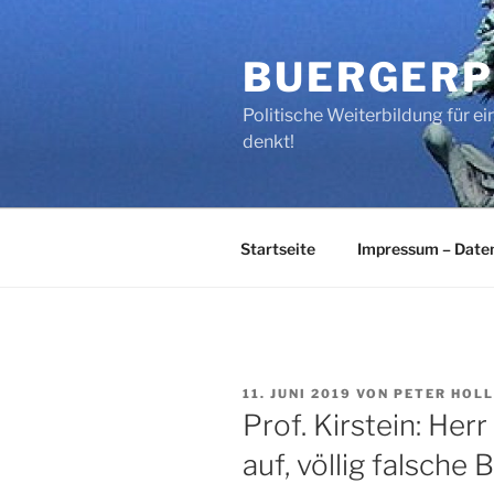
Zum
Inhalt
BUERGERP
springen
Politische Weiterbildung für 
denkt!
Startseite
Impressum – Date
VERÖFFENTLICHT
11. JUNI 2019
VON
PETER HOL
AM
Prof. Kirstein: Herr
auf, völlig falsche 