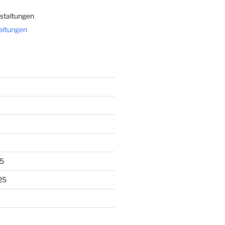
staltungen
taltungen
5
25