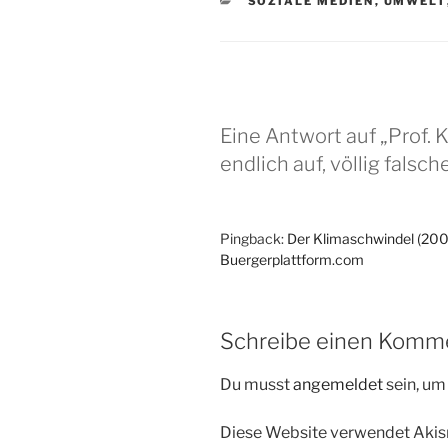
KATEGORIEN
SOZIALE MEDIEN
,
UMWELT
Eine Antwort auf „Prof. K
endlich auf, völlig falsc
Pingback:
Der Klimaschwindel (20
Buergerplattform.com
Schreibe einen Komm
Du musst
angemeldet
sein, u
Diese Website verwendet Akis