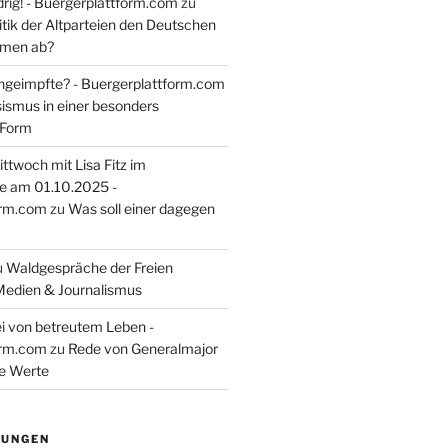
rig! - Buergerplattform.com
zu
itik der Altparteien den Deutschen
tmen ab?
ngeimpfte? - Buergerplattform.com
sismus in einer besonders
 Form
ttwoch mit Lisa Fitz im
e am 01.10.2025 -
orm.com
zu
Was soll einer dagegen
u
Waldgespräche der Freien
Medien & Journalismus
i von betreutem Leben -
orm.com
zu
Rede von Generalmajor
he Werte
TUNGEN