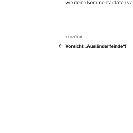
wie deine Kommentardaten ver
Beitragsnavigation
Vorheriger
ZURÜCK
Beitrag
Vorsicht „Ausländerfeinde“!