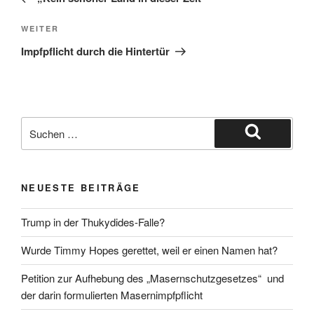
Nächster
WEITER
Beitrag
Impfpflicht durch die Hintertür
Suche
nach:
Suchen
NEUESTE BEITRÄGE
Trump in der Thukydides-Falle?
Wurde Timmy Hopes gerettet, weil er einen Namen hat?
Petition zur Aufhebung des „Masernschutzgesetzes“ und
der darin formulierten Masernimpfpflicht