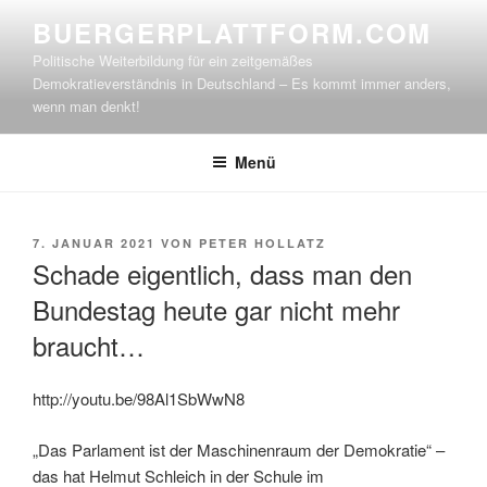
Zum
BUERGERPLATTFORM.COM
Inhalt
Politische Weiterbildung für ein zeitgemäßes
springen
Demokratieverständnis in Deutschland – Es kommt immer anders,
wenn man denkt!
Menü
VERÖFFENTLICHT
7. JANUAR 2021
VON
PETER HOLLATZ
AM
Schade eigentlich, dass man den
Bundestag heute gar nicht mehr
braucht…
http://youtu.be/98Al1SbWwN8
„Das Parlament ist der Maschinenraum der Demokratie“ –
das hat Helmut Schleich in der Schule im