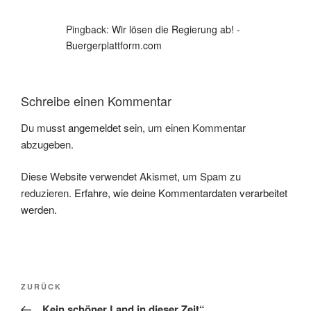
Pingback:
Wir lösen die Regierung ab! -
Buergerplattform.com
Schreibe einen Kommentar
Du musst
angemeldet
sein, um einen Kommentar
abzugeben.
Diese Website verwendet Akismet, um Spam zu
reduzieren.
Erfahre, wie deine Kommentardaten verarbeitet
werden.
Beitragsnavigation
Vorheriger
ZURÜCK
Beitrag
„Kein schöner Land in dieser Zeit“