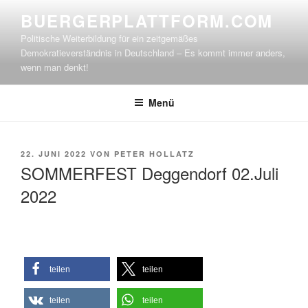
Zum
BUERGERPLATTFORM.COM
Inhalt
Politische Weiterbildung für ein zeitgemäßes
springen
Demokratieverständnis in Deutschland – Es kommt immer anders,
wenn man denkt!
Menü
VERÖFFENTLICHT
22. JUNI 2022
VON
PETER HOLLATZ
AM
SOMMERFEST Deggendorf 02.Juli
2022
teilen
teilen
teilen
teilen