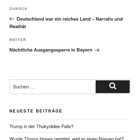
Beitragsnavigation
Vorheriger
ZURÜCK
Beitrag
Deutschland war ein reiches Land – Narrativ und
Realität
Nächster
WEITER
Beitrag
Nächtliche Ausgangssperre in Bayern
Suche
nach:
Suchen
NEUESTE BEITRÄGE
Trump in der Thukydides-Falle?
Wurde Timmy Hopes gerettet, weil er einen Namen hat?