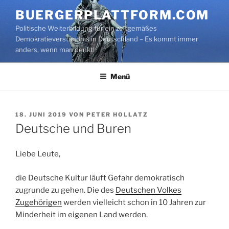
Zum
BUERGERPLATTFORM.COM
Inhalt
Politische Weiterbildung für ein zeitgemäßes
springen
Demokratieverständnis in Deutschland – Es kommt immer
anders, wenn man denkt!
Menü
VERÖFFENTLICHT
18. JUNI 2019
VON
PETER HOLLATZ
AM
Deutsche und Buren
Liebe Leute,
die Deutsche Kultur läuft Gefahr demokratisch
zugrunde zu gehen. Die des
Deutschen Volkes
Zugehörigen
werden vielleicht schon in 10 Jahren zur
Minderheit im eigenen Land werden.