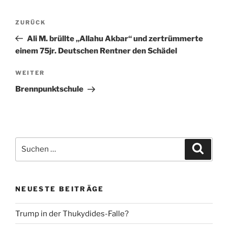
Beitragsnavigation
Vorheriger
ZURÜCK
Beitrag
Ali M. brüllte „Allahu Akbar“ und zertrümmerte
einem 75jr. Deutschen Rentner den Schädel
Nächster
WEITER
Beitrag
Brennpunktschule
Suche
Suche
nach:
NEUESTE BEITRÄGE
Trump in der Thukydides-Falle?