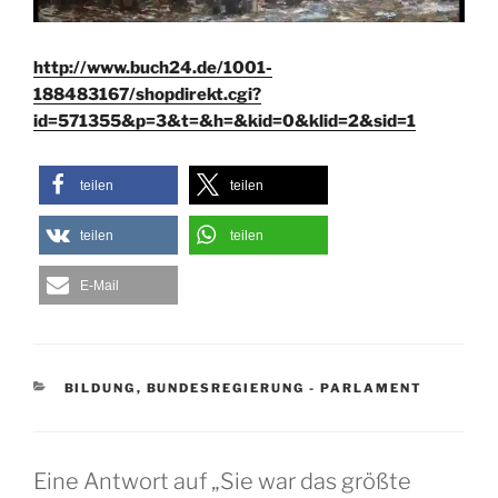
http://www.buch24.de/1001-
188483167/shopdirekt.cgi?
id=571355&p=3&t=&h=&kid=0&klid=2&sid=1
teilen
teilen
teilen
teilen
E-Mail
KATEGORIEN
BILDUNG
,
BUNDESREGIERUNG - PARLAMENT
Eine Antwort auf „Sie war das größte