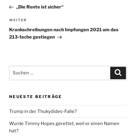
Beitrag
„Die Rente ist sicher“
Nächster
WEITER
Beitrag
Krankschreibungen nach Impfungen 2021 um das
213-fache gestiegen
Suche
Suche
nach:
NEUESTE BEITRÄGE
Trump in der Thukydides-Falle?
Wurde Timmy Hopes gerettet, weil er einen Namen
hat?