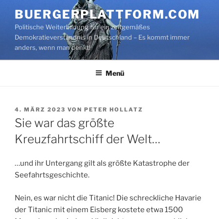
Zum
BUERGERPLATTFORM.COM
Inhalt
Politische Weiterbildung für ein zeitgemäßes
springen
Demokratieverständnis in Deutschland – Es kommt immer
anders, wenn man denkt!
Menü
VERÖFFENTLICHT
4. MÄRZ 2023
VON
PETER HOLLATZ
AM
Sie war das größte
Kreuzfahrtschiff der Welt…
…und ihr Untergang gilt als größte Katastrophe der
Seefahrtsgeschichte.
Nein, es war nicht die Titanic! Die schreckliche Havarie
der Titanic mit einem Eisberg kostete etwa 1500