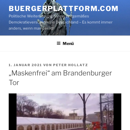
Zum
BUERGERPLATTFORM.COM
Inhalt
Politische Weiterbildung für ein zeitgemäßes
springen
Demokratieverständnis in Deutschland – Es kommt immer
anders, wenn man denkt!
Menü
VERÖFFENTLICHT
1. JANUAR 2021
VON
PETER HOLLATZ
AM
„Maskenfrei“ am Brandenburger
Tor