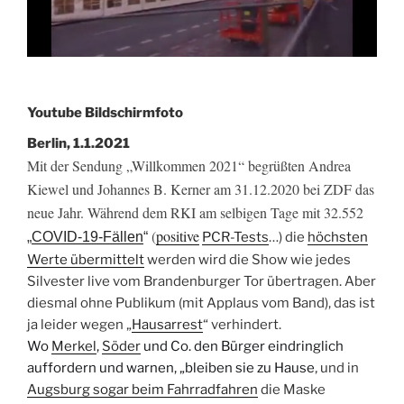
Youtube Bildschirmfoto
Berlin, 1.1.2021
Mit der Sendung „Willkommen 2021“ begrüßten Andrea
Kiewel und Johannes B. Kerner am 31.12.2020 bei ZDF das
neue Jahr. Während dem RKI am selbigen Tage mit 32.552
(
positive
„
COVID-19-Fällen
“
PCR-Tests
…) die
höchsten
Werte übermittelt
werden wird die Show wie jedes
Silvester live vom Brandenburger Tor übertragen. Aber
diesmal ohne Publikum (mit Applaus vom Band), das ist
ja leider wegen „
Hausarrest
“ verhindert.
Wo
Merkel
,
Söder
und Co. den Bürger eindringlich
auffordern und warnen, „bleiben sie zu Hause
‚ und in
Augsburg sogar beim Fahrradfahren
die Maske