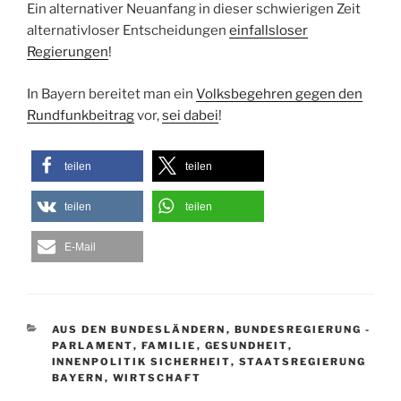
Ein alternativer Neuanfang in dieser schwierigen Zeit
alternativloser Entscheidungen
einfallsloser
Regierungen
!
In Bayern bereitet man ein
Volksbegehren gegen den
Rundfunkbeitrag
vor,
sei dabei
!
teilen
teilen
teilen
teilen
E-Mail
KATEGORIEN
AUS DEN BUNDESLÄNDERN
,
BUNDESREGIERUNG -
PARLAMENT
,
FAMILIE
,
GESUNDHEIT
,
INNENPOLITIK SICHERHEIT
,
STAATSREGIERUNG
BAYERN
,
WIRTSCHAFT